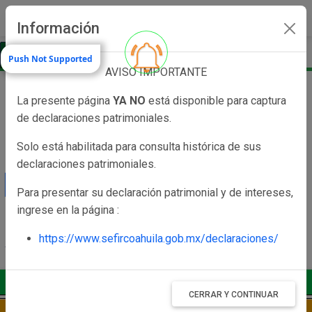
search
more_vert
Información
Push Not Supported
AVISO IMPORTANTE
La presente página
YA NO
está disponible para captura
Acceder
de declaraciones patrimoniales.
Solo está habilitada para consulta histórica de sus
Usuario
declaraciones patrimoniales.
Para presentar su declaración patrimonial y de intereses,
Contraseña
ingrese en la página :
https://www.sefircoahuila.gob.mx/declaraciones/
ACCESAR
CERRAR Y CONTINUAR