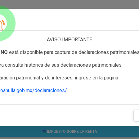
AVISO IMPORTANTE
Consultar
 NO
está disponible para captura de declaraciones patrimoniales
Declaraciones Públicas
ra consulta histórica de sus declaraciones patrimoniales.
search
ración patrimonial y de intereses, ingrese en la página :
coahuila.gob.mx/declaraciones/
PATRIMONIALES
POSIBLE CONFLICTO DE INTERÉS
IMPUESTO SOBRE LA RENTA