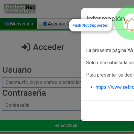
Información
Bienvenido
Agendar Cita Presencial
Push Not Supported
Acceder
La presente página
YA
Solo está habilitada pa
Usuario
Para presentar su decla
https://www.sefir
Contraseña
ACCESAR