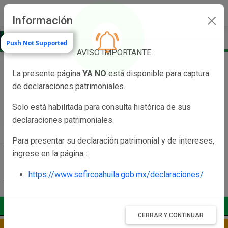
search
more_vert
Información
Push Not Supported
AVISO IMPORTANTE
La presente página
YA NO
está disponible para captura
Acceder
de declaraciones patrimoniales.
Solo está habilitada para consulta histórica de sus
Usuario
declaraciones patrimoniales.
Para presentar su declaración patrimonial y de intereses,
Contraseña
ingrese en la página :
https://www.sefircoahuila.gob.mx/declaraciones/
ACCESAR
CERRAR Y CONTINUAR